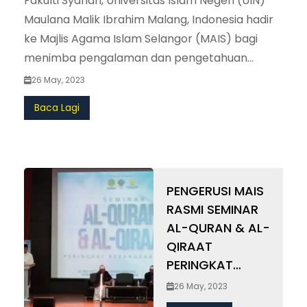
Fakulti Syariah, Universitas Islam Negeri (UIN)
Maulana Malik Ibrahim Malang, Indonesia hadir
ke Majlis Agama Islam Selangor (MAIS) bagi
menimba pengalaman dan pengetahuan
berkaitan pengurusan Baitulmal. Rombongan
26 May, 2023
lawatan diketuai oleh Dr Aunul Hakim M.H, Naib
Baca Lagi
Dekan UIN disambut mesra oleh Ustaz Indera
Shahril Mohd Shahid, Pengarah Baitulmal MAIS.
Antara lain dalam lawatan bertujuan menimba
pengalaman dan kefahaman berhubung
PENGERUSI MAIS
pengurusan Baitulmal terutama amalan
RASMI SEMINAR
pengurusan harta Amanah, Hibah, Wasiat dan
AL-QURAN & AL-
Pusaka. Dalam perkembangan yang sama,
QIRAAT
Ustaz Indera turut memberi pendedahan
PERINGKAT
kepada pelajar-pelajar berkaitan pengurusan
KEBANGSAAN
26 May, 2023
wasiat dan hibah yang disediakan oleh MAIS.
2023