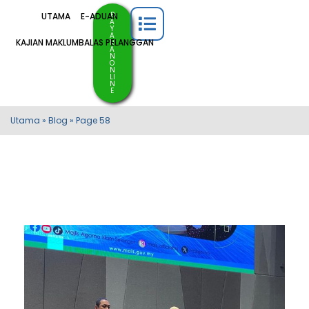
B
UTAMA
E-ADUAN
A
Y
A
KAJIAN MAKLUMBALAS PELANGGAN
R
A
N
O
N
LI
N
E
Utama
»
Blog
»
Page 58