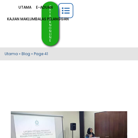
B
UTAMA
E-ADUAN
A
Y
A
KAJIAN MAKLUMBALAS PELANGGAN
R
A
N
O
N
LI
N
E
Utama
»
Blog
»
Page 41