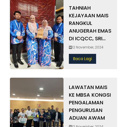
Berita Penuh November 12, 2024 Add Your
TAHNIAH
Heading Text Here
KEJAYAAN MAIS
RANGKUL
ANUGERAH EMAS
DI ICQCC, SRI
LANKA
12 November, 2024
Baca Lagi
LAWATAN MAIS
KE MBSA KONGSI
PENGALAMAN
PENGURUSAN
ADUAN AWAM
12 November, 2024