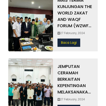
MAIS TERIMA
KUNJUNGAN THE
WORLD ZAKAT
AND WAQF
FORUM (WZWF),
ASSOCIATION IN
27 February, 2024
NIGERIA
Baca Lagi
(AZAWON) DAN
GOBARAKAH
JEMPUTAN
CERAMAH
BERKAITAN
KEPENTINGAN
MELAKSANAKAN
FIDYAH DI
27 February, 2024
MASJID TAMAN