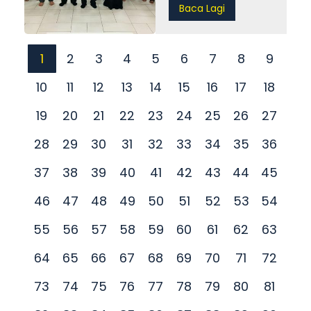
Baca Lagi
RAKAN CHERAS
KAJANG
1
2
3
4
5
6
7
8
9
10
11
12
13
14
15
16
17
18
19
20
21
22
23
24
25
26
27
28
29
30
31
32
33
34
35
36
37
38
39
40
41
42
43
44
45
46
47
48
49
50
51
52
53
54
55
56
57
58
59
60
61
62
63
64
65
66
67
68
69
70
71
72
73
74
75
76
77
78
79
80
81