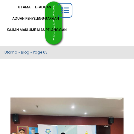
B
UTAMA
E-ADUAN
A
Y
A
ADUAN PENYELENGGARAAN
R
A
N
O
KAJIAN MAKLUMBALAS PELANGGAN
N
LI
N
E
Utama
»
Blog
»
Page 63