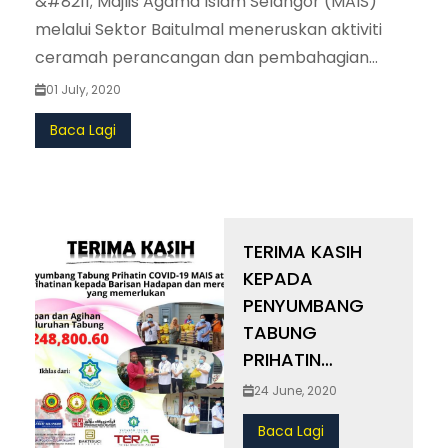
&#8211; Majlis Agama Islam Selangor (MAIS)
melalui Sektor Baitulmal meneruskan aktiviti
ceramah perancangan dan pembahagian
harta orang Islam yang meliputi pengurusan
01 July, 2020
wasiat, hibah dan harta pusaka kepada guru-
Baca Lagi
guru di Sekolah Kebangsaan Batu 38.
(more&hellip;)
TERIMA KASIH
KEPADA
PENYUMBANG
TABUNG
PRIHATIN
COVID-19
24 June, 2020
MAJLIS AGAMA
Baca Lagi
ISLAM SELANGOR