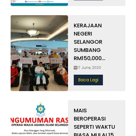
KERAJAAN
NEGERI
SELANGOR
SUMBANG
RM150,000
KEPADA 30
17 June, 2020
RUMAH
Baca Lagi
PERLINDUNGAN
DAN PEMULIHAN
DI BAWAH MAIS
MAIS
BEROPERASI
SEPERTI WAKTU
BIASA MULAI 15