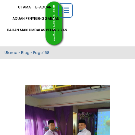
B
UTAMA
E-ADUAN
A
Y
A
ADUAN PENYELENGGARAAN
R
A
N
O
KAJIAN MAKLUMBALAS PELANGGAN
N
LI
N
E
Utama
»
Blog
»
Page 158