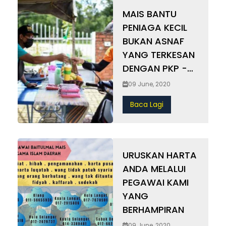
MAIS BANTU
PENIAGA KECIL
BUKAN ASNAF
YANG TERKESAN
DENGAN PKP -
Sumbangan
09 June, 2020
RM300 Setiap
Baca Lagi
Seorang Kepada
296 Peniaga
Kecil
URUSKAN HARTA
ANDA MELALUI
PEGAWAI KAMI
YANG
BERHAMPIRAN
09 June, 2020