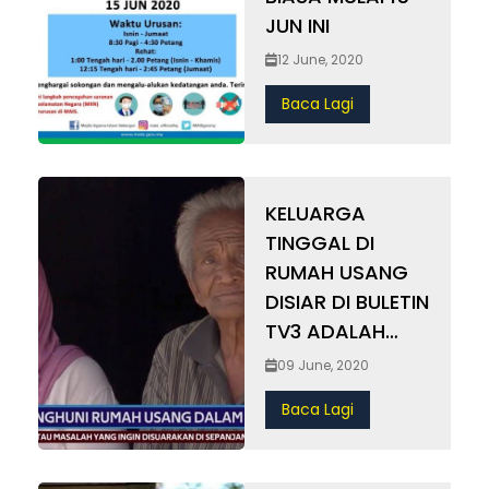
JUN INI
12 June, 2020
Baca Lagi
KELUARGA
TINGGAL DI
RUMAH USANG
DISIAR DI BULETIN
TV3 ADALAH
PENERIMA
09 June, 2020
BANTUAN ZAKAT
Baca Lagi