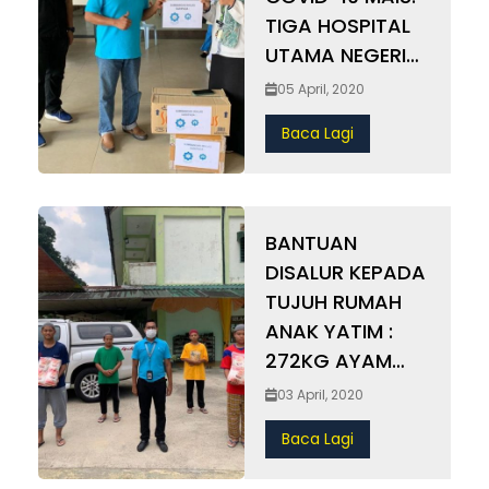
TIGA HOSPITAL
UTAMA NEGERI
SELANGOR
05 April, 2020
TERIMA TOPENG
Baca Lagi
MUKA DAN
CECAIR
PEMBASMI
KUMAN
BANTUAN
DISALUR KEPADA
TUJUH RUMAH
ANAK YATIM :
272KG AYAM
DAN 144KG IKAN
03 April, 2020
Baca Lagi