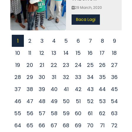
PRIHATIN
29 March, 2020
COVID-19 MAIS
Baca Lagi
1
2
3
4
5
6
7
8
9
10
11
12
13
14
15
16
17
18
19
20
21
22
23
24
25
26
27
28
29
30
31
32
33
34
35
36
37
38
39
40
41
42
43
44
45
46
47
48
49
50
51
52
53
54
55
56
57
58
59
60
61
62
63
64
65
66
67
68
69
70
71
72