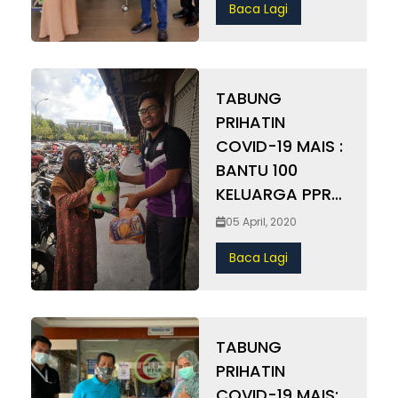
Baca Lagi
KOTAK DAN ROTI
TABUNG
PRIHATIN
COVID-19 MAIS :
BANTU 100
KELUARGA PPR
KEN RIMBA RAYA
05 April, 2020
TERPUTUS
Baca Lagi
BEKALAN
MAKANAN
TABUNG
PRIHATIN
COVID-19 MAIS: