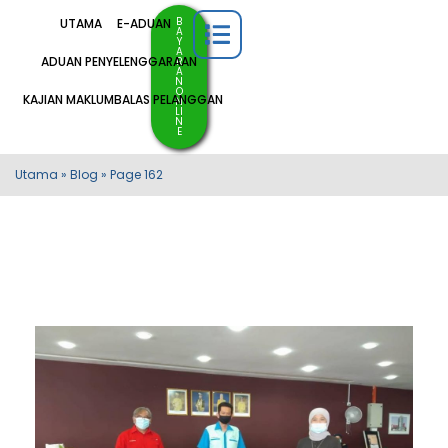
B
UTAMA
E-ADUAN
A
Y
A
ADUAN PENYELENGGARAAN
R
A
N
O
KAJIAN MAKLUMBALAS PELANGGAN
N
LI
N
E
Utama
»
Blog
»
Page 162