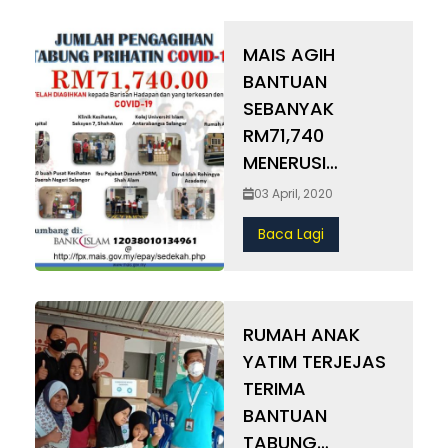
MAIS AGIH
BANTUAN
SEBANYAK
RM71,740
MENERUSI
TABUNG
03 April, 2020
PRIHATIN
Baca Lagi
COVID-19
RUMAH ANAK
YATIM TERJEJAS
TERIMA
BANTUAN
TABUNG