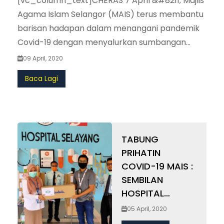
[vc_column_text]CHERAS 7 April &#8211; Majlis
Agama Islam Selangor (MAIS) terus membantu
barisan hadapan dalam menangani pandemik
Covid-19 dengan menyalurkan sumbangan
peralatan perlindungan peribadi (PPE) kepada
09 April, 2020
Pusat Perubatan Hospital Universiti Kebangsaan
Baca Lagi
Malaysia (PPUKM). (more&hellip;)
TABUNG
PRIHATIN
COVID-19 MAIS :
SEMBILAN
HOSPITAL
TERIMA
05 April, 2020
BANTUAN AIR