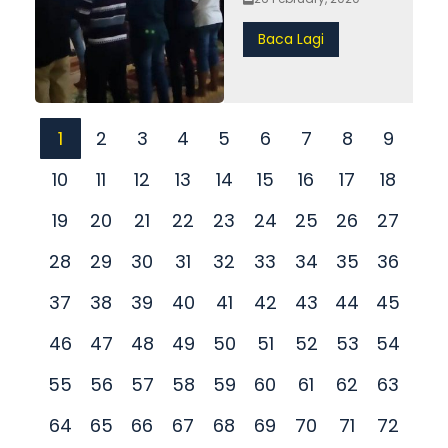
Baca Lagi
1
2
3
4
5
6
7
8
9
10
11
12
13
14
15
16
17
18
19
20
21
22
23
24
25
26
27
28
29
30
31
32
33
34
35
36
37
38
39
40
41
42
43
44
45
46
47
48
49
50
51
52
53
54
55
56
57
58
59
60
61
62
63
64
65
66
67
68
69
70
71
72