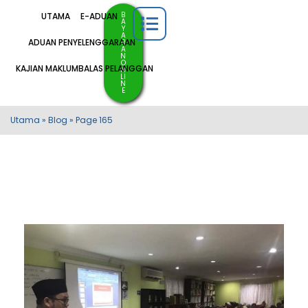
B
UTAMA
E-ADUAN
A
Y
A
ADUAN PENYELENGGARAAN
R
A
N
O
KAJIAN MAKLUMBALAS PELANGGAN
N
LI
N
E
Utama
»
Blog
»
Page 165