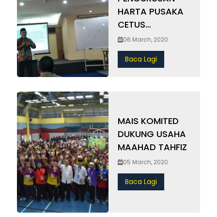
HARTA PUSAKA
CETUS
KESEDARAN
06 March, 2020
MASYARAKAT
Baca Lagi
MAIS KOMITED
DUKUNG USAHA
MAAHAD TAHFIZ
05 March, 2020
Baca Lagi