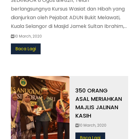
SELANGOR 8 Ogos &#8211; Telah
berlangsungnya Kursus Wasiat dan Hibah yang
dianjurkan oleh Pejabat ADUN Bukit Melawati,
Kuala Selangor di Masjid Jamek Sultan Ibrahim,
Kuala Selangor pada 8 Ogos. (more&hellip;)
10 March, 2020
Baca Lagi
350 ORANG
ASAL MERIAHKAN
MAJLIS JALINAN
KASIH
10 March, 2020
Baca Lagi