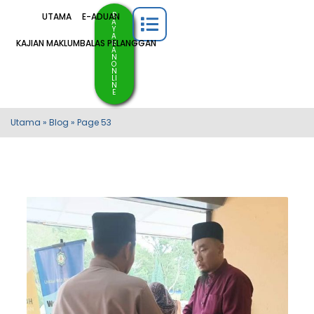
B
UTAMA
E-ADUAN
A
Y
A
KAJIAN MAKLUMBALAS PELANGGAN
R
A
N
O
N
LI
N
E
Utama
»
Blog
»
Page 53