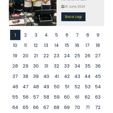
MALAYSIA
25 June, 2024
(UPNM)
Baca Lagi
1
2
3
4
5
6
7
8
9
10
11
12
13
14
15
16
17
18
19
20
21
22
23
24
25
26
27
28
29
30
31
32
33
34
35
36
37
38
39
40
41
42
43
44
45
46
47
48
49
50
51
52
53
54
55
56
57
58
59
60
61
62
63
64
65
66
67
68
69
70
71
72