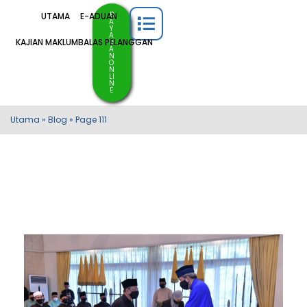
B
UTAMA
E-ADUAN
A
Y
A
KAJIAN MAKLUMBALAS PELANGGAN
R
A
N
O
N
LI
N
E
Utama
»
Blog
»
Page 111