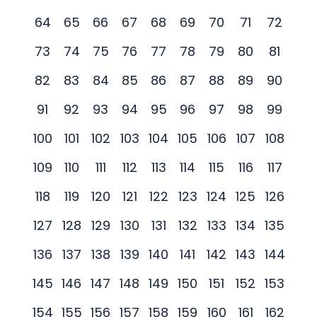
Agama Islam Selangor (MAIS) melalui&#8230;
64
65
66
67
68
69
70
71
72
Berita Penuh April 17, 2023 MAIS SUMBANG RM11.3
73
74
75
76
77
78
79
80
81
JUTA BANTU OPERASI RUMAH PEMULIHAN RIQAB
(RPR) SHAH ALAM, 9 April – Majlis Agama Islam
82
83
84
85
86
87
88
89
90
Selangor (MAIS)&#8230; Berita Penuh April 17,
91
92
93
94
95
96
97
98
99
2023 MAJLIS PERASMIAN MASJID TAMAN ALAM
100
101
102
103
104
105
106
107
108
JAYA DAN MAJLIS BERBUKA PUASA DYMM
SULTAN SELANGOR BERSAMA RAKYAT DAN
109
110
111
112
113
114
115
116
117
PENYAMPAIAN SUMBANGAN HARI RAYA 1444H
118
119
120
121
122
123
124
125
126
PUNCAK ALAM, 8 April 2023 – Duli Yang Maha
Mulia&#8230; Berita Penuh April 17, 2023
127
128
129
130
131
132
133
134
135
136
137
138
139
140
141
142
143
144
145
146
147
148
149
150
151
152
153
154
155
156
157
158
159
160
161
162