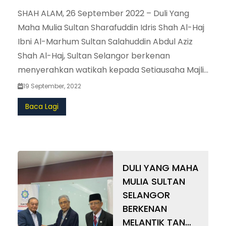
MAHKAMAH TINGGI SYARIAH, HAKIM
SHAH ALAM, 26 September 2022 – Duli Yang
MAHKAMAH RENDAH SYARIAH DAN
Maha Mulia Sultan Sharafuddin Idris Shah Al-Haj
ANGGOTA JAWATANKUASA FATWA
Ibni Al-Marhum Sultan Salahuddin Abdul Aziz
NEGERI SELANGOR
Shah Al-Haj, Sultan Selangor berkenan
menyerahkan watikah kepada Setiausaha Majlis
Agama Islam Selangor (MAIS), Anggota Panel
19 September, 2022
Tetap Hakim Mahkamah Rayuan Syariah, Hakim
Baca Lagi
Mahkamah Tinggi Syariah, Hakim Mahkamah
Rendah Syariah dan Anggota Jawatankuasa
Fatwa Negeri Selangor dengan keseluruhan
seramai 19 orang penerima watikah dalam satu
DULI YANG MAHA
istiadat di sini. Kesemua pelantikan ini dibuat
MULIA SULTAN
selaras dengan Enakmen Pentadbiran Agama
SELANGOR
Islam (Negeri Selangor) 2003 (EPAINS 2003).
BERKENAN
Bagi pelantikan Setiausaha MAIS dikurniakan
MELANTIK TAN
kepada Dr. Haji Ahmad Shahir Makhtar bagi