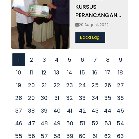
KURSUS
Hambali, Anggota MAIS. Pelantikan ini dibuat di
PERANCANGAN
bawah Subseksyen 46 (1) EPAINS. Turut hadir,
PEWARISAN
20 August, 2022
YAD Tan Sri Dato’ Seri Abdul Aziz Mohd Yusof,
HARTA ISLAM
Pengerusi MAIS. MAIS PERUNTUK DANA
Baca Lagi
RM500,000 SETAHUN, SANTUNI ANAK YATIM
&#8211; Gotong-Royong Agih 600 bubur lambuk
1
2
3
4
5
6
7
8
9
kepada anak-anak yatim sempena Ramadhan
KLANG – Majlis Agama Islam Selangor (MAIS)
10
11
12
13
14
15
16
17
18
memperuntukkan dana sumbangan&#8230;
19
20
21
22
23
24
25
26
27
Berita Penuh April 17, 2023 BAITUL ISLAH MAIS
&#038; AADK ANJUR MAJLIS IFTAR SEMPENA
28
29
30
31
32
33
34
35
36
SAMBUTAN NUZUL AL-QURAN 1444 H SERENDAH,
37
38
39
40
41
42
43
44
45
10 April 2023 – Pusat Perlindungan Baitul Islah
Majlis&#8230; Berita Penuh April 17, 2023
46
47
48
49
50
51
52
53
54
JEMPUTAN CERAMAH PENYUCIAN HARTA DI
55
56
57
58
59
60
61
62
63
RISDA HOLDINGS AMPANG, 7 April – Majlis